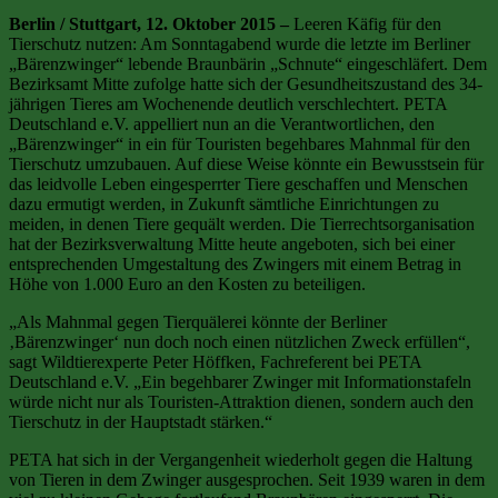
Berlin / Stuttgart, 12. Oktober 2015 –
Leeren Käfig für den
Tierschutz nutzen: Am Sonntagabend wurde die letzte im Berliner
„Bärenzwinger“ lebende Braunbärin „Schnute“ eingeschläfert. Dem
Bezirksamt Mitte zufolge hatte sich der Gesundheitszustand des 34-
jährigen Tieres am Wochenende deutlich verschlechtert. PETA
Deutschland e.V. appelliert nun an die Verantwortlichen, den
„Bärenzwinger“ in ein für Touristen begehbares Mahnmal für den
Tierschutz umzubauen. Auf diese Weise könnte ein Bewusstsein für
das leidvolle Leben eingesperrter Tiere geschaffen und Menschen
dazu ermutigt werden, in Zukunft sämtliche Einrichtungen zu
meiden, in denen Tiere gequält werden. Die Tierrechtsorganisation
hat der Bezirksverwaltung Mitte heute angeboten, sich bei einer
entsprechenden Umgestaltung des Zwingers mit einem Betrag in
Höhe von 1.000 Euro an den Kosten zu beteiligen.
„Als Mahnmal gegen Tierquälerei könnte der Berliner
‚Bärenzwinger‘ nun doch noch einen nützlichen Zweck erfüllen“,
sagt Wildtierexperte Peter Höffken, Fachreferent bei PETA
Deutschland e.V. „Ein begehbarer Zwinger mit Informationstafeln
würde nicht nur als Touristen-Attraktion dienen, sondern auch den
Tierschutz in der Hauptstadt stärken.“
PETA hat sich in der Vergangenheit wiederholt gegen die Haltung
von Tieren in dem Zwinger ausgesprochen. Seit 1939 waren in dem