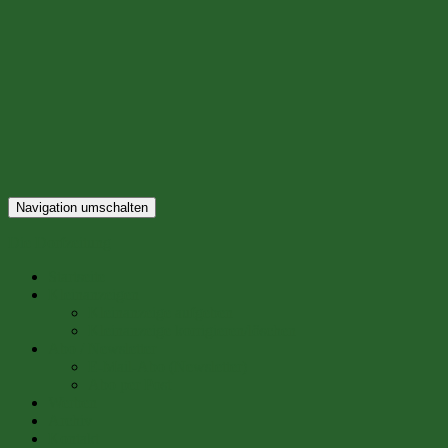
Navigation umschalten
Die Dorfzeitung
Startseite
Kleinanzeigen
Kleinanzeige aufgeben
Kleinanzeige korrigieren/löschen
Abo / Newsletter
E-Mail-Abo (Newsletter)
Abo per Post
Werben
Archiv
Kontakt