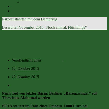
AGB
Datenschutz
Impressum
Nikolausfahrten mit dem Dampfzug
Leserbrief November 2015 „Noch einmal: Flüchtlinge“
Berliner „Bärenzwinger“ soll
Tierschutz-Mahnmal werden
Veröffentlicht unter
Alle Beiträge
,
Tierisch
12. Oktober 2015
12. Oktober 2015
Nach Tod von letzter Bärin: Berliner „Bärenzwinger“ soll
Tierschutz-Mahnmal werden
PETA steuert im Falle eines Umbaus 1.000 Euro bei