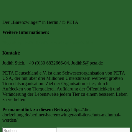
Der „Bärenzwinger“ in Berlin / © PETA
Weitere Informationen:
PETA.de/Zoo
Veganblog.de/BerlinerBärenzwinger_abschaffen
Kontakt:
Judith Stich, +49 (0)30 6832666-04,
JudithS@peta.de
PETA Deutschland e.V. ist eine Schwesterorganisation von PETA
USA, der mit über drei Millionen Unterstützern weltweit größten
Tierrechtsorganisation. Ziel der Organisation ist es, durch
Aufdecken von Tierquälerei, Aufklärung der Öffentlichkeit und
Veränderung der Lebensweise jedem Tier zu einem besseren Leben
zu verhelfen.
Permanentlink zu diesem Beitrag:
https://die-
dorfzeitung.de/berliner-baerenzwinger-soll-tierschutz-mahnmal-
werden/
Search