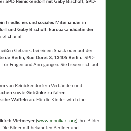
er SPD Reinickendorf mit Gaby Bischoff, SPD-
n friedliches und soziales Miteinander in
orf und Gaby Bischoff, Europakandidatin der
rzlich ein!
 heißen Getränk, bei einem Snack oder auf der
te de Berlin, Rue Doret 8, 13405 Berlin
: SPD-
r für Fragen und Anregungen. Sie freuen sich auf
mm
von Reinickendorfern Verbänden und
Kuchen
sowie
Getränke zu fairen
gische Waffeln
an. Für die Kinder wird eine
ikirch-Vietmeyer
(
www.monikart.org
) ihre Bilder
. Die Bilder mit bekannten Berliner und