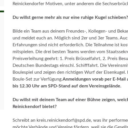
Reinickendorfer Motiven, unter anderem die Sechserbrücke
Du willst gerne mehr als nur eine ruhige Kugel schieben?
Bilde ein Team aus deinem Freundes-, Kollegen- und Bekan
und meldet euch an. Möglich sind 2er und 3er Teams. Au
Erfahrungen sind nicht erforderlich. Die Teilnahme ist ko
mitspielen. Die drei besten Teams werden vom Staatssekre
Preisverleihung geehrt: 1. Preis Brüsselfahrt, 2. Preis Be
Deutschen Bundestags einschl. Schifffahrt. Die Vereinsmit
Boulespiel und zeigen den richtigen Wurf der Eisenkugel.
Boule-Set zur Verfügung.
Anmeldungen vorab per E-Mail a
bis 12.30 Uhr am SPD-Stand auf dem Vereinsgelände.
Du willst mit deinem Team auf einer Bühne zeigen, welche
Reinickendorf bietet?
Schreibt an kreis.reinickendorf@spd.de, was ihr performe
möchte Verbände und Vereine fördern, weil sie die Gesel