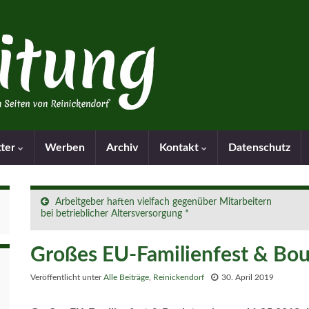
tter
Werben
Archiv
Kontakt
Datenschutz
Arbeitgeber haften vielfach gegenüber Mitarbeitern
bei betrieblicher Altersversorgung *
Großes EU-Familienfest & Bou
Veröffentlicht unter
Alle Beiträge
,
Reinickendorf
30. April 2019