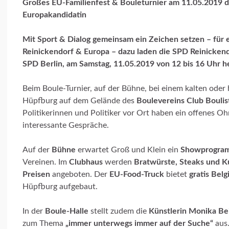
Großes EU-Familienfest & Bouleturnier am 11.05.2019 d
Europakandidatin
Mit Sport & Dialog gemeinsam ein Zeichen setzen – für ei
Reinickendorf & Europa – dazu laden die SPD Reinickend
SPD Berlin, am Samstag, 11.05.2019 von 12 bis 16 Uhr he
Beim Boule-Turnier, auf der Bühne, bei einem kalten oder
Hüpfburg auf dem Gelände des
Boulevereins Club Boulis
Politikerinnen und Politiker vor Ort haben ein offenes Oh
interessante Gespräche.
Auf der
Bühne
erwartet Groß und Klein ein
Showprogra
Vereinen. Im
Clubhaus
werden
Bratwürste, Steaks und 
Preisen
angeboten. Der
EU-Food-Truck
bietet
gratis Bel
Hüpfburg aufgebaut.
In der
Boule-Halle
stellt zudem die
Künstlerin Monika Be
zum Thema
„immer unterwegs immer auf der Suche“
aus