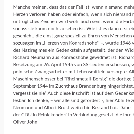
Manche meinen, dass das der Fall ist, wenn niemand mehr v
Herzen verloren haben oder einfach, wenn sich niemand me
untrügliches Zeichen wird wohl auch sein, wenn die Farbe 
sodass sie kaum noch zu sehen ist. Wie ist es dann erst 
geschieht, die einst ganz speziell zu Ehren von Menschen 
sozusagen im „Herzen von Konradshöhe“ -, wurde 1946 vo
des Naziregimes ein Gedenkstein aufgestellt, der den Wi
Richard Neumann aus Konradshöhe gewidmet ist. Richard
Besetzung am 26. April 1945 von SS-Leuten erschossen, we
polnische Zwangsarbeiter mit Lebensmitteln versorgte. Albe
Maschinenschlosser bei “Rheinmetall-Borsig” die dortig
September 1944 im Zuchthaus Brandenburg hingerichtet.
vergesst sie nie“ Auch diese Inschrift ist auf dem Gedenks
lesbar. Ich denke, – wir alle sind gefordert -, hier Abhilf
Neumann und Albert Brust weiterhin Bestand hat. Daher 
der CDU in Reinickendorf in Verbindung gesetzt, die ihre H
Oliver John