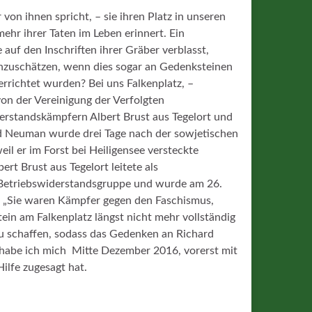
on ihnen spricht, – sie ihren Platz in unseren
hr ihrer Taten im Leben erinnert. Ein
auf den Inschriften ihrer Gräber verblasst,
einzuschätzen, wenn dies sogar an Gedenksteinen
errichtet wurden? Bei uns Falkenplatz, –
n der Vereinigung der Verfolgten
derstandskämpfern Albert Brust aus Tegelort und
 Neuman wurde drei Tage nach der sowjetischen
il er im Forst bei Heiligensee versteckte
rt Brust aus Tegelort leitete als
e Betriebswiderstandsgruppe und wurde am 26.
 „Sie waren Kämpfer gegen den Faschismus,
tein am Falkenplatz längst nicht mehr vollständig
e zu schaffen, sodass das Gedenken an Richard
habe ich mich Mitte Dezember 2016, vorerst mit
ilfe zugesagt hat.