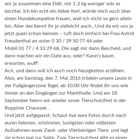
wir ja zusammen eine Diät, mit 1-2 kg weniger wär es
leichter. Ich bin echt ein lieber Kerl, würde mich auch über
einen Hundekumpeline freuen, weil ich nicht so gern allein
bin. Aber das kennt ihr ja vielleicht auch…Und da wir uns ja
jetzt quasi schon kennen – ruft doch einfach bei Frau Astrid
Freudenthal an unter 0 30 / 39 50 77 44 oder
Mobil 01 77 / 4 33 29 68. Die sagt mir dann Bescheid, und
dann machen wir ein Date aus, oder? Kann’s kaum
erwarten, wuff!
Ach, und dann will ich euch noch Neuigkeiten erzählen.
Also, am Samstag, den 7. Mai 2016 trödeln unsere Leute in
der Fußgängerzone Tegel, ab 10.00 Uhr findet Ihr uns wie
immer an den Eingängen zur Markthalle. Und am 18.
September feiern wir wieder unser Tierschutzfest in der
Ruppiner Chaussee .
Und jetzt aufgepasst: Schaut mal eure Fotos durch nach
euren liebsten, schönsten, lustigsten oder süßesten
Aufnahmen eurer Zwei- oder Vierbein
igen Tiere
, und legt
sie schon mal zur Seite. Zum Tierschutzfest gibt es einen