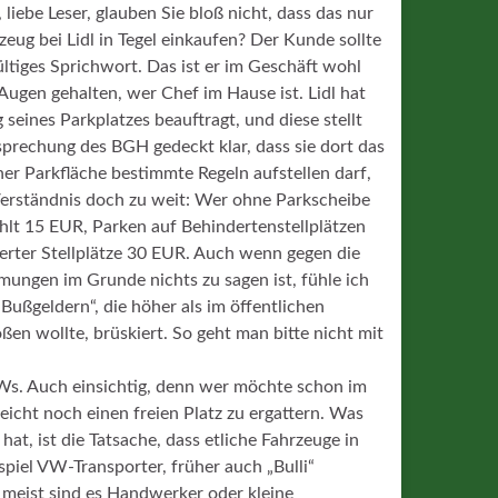
liebe Leser, glauben Sie bloß nicht, dass das nur
rzeug bei Lidl in Tegel einkaufen? Der Kunde sollte
ültiges Sprichwort. Das ist er im Geschäft wohl
Augen gehalten, wer Chef im Hause ist. Lidl hat
eines Parkplatzes beauftragt, und diese stellt
prechung des BGH gedeckt klar, dass sie dort das
ner Parkfläche bestimmte Regeln aufstellen darf,
Verständnis doch zu weit: Wer ohne Parkscheibe
ahlt 15 EUR, Parken auf Behindertenstellplätzen
rter Stellplätze 30 EUR. Auch wenn gegen die
mungen im Grunde nichts zu sagen ist, fühle ich
Bußgeldern“, die höher als im öffentlichen
ßen wollte, brüskiert. So geht man bitte nicht mit
Ws. Auch einsichtig, denn wer möchte schon im
eicht noch einen freien Platz zu ergattern. Was
at, ist die Tatsache, dass etliche Fahrzeuge in
piel VW-Transporter, früher auch „Bulli“
 meist sind es Handwerker oder kleine