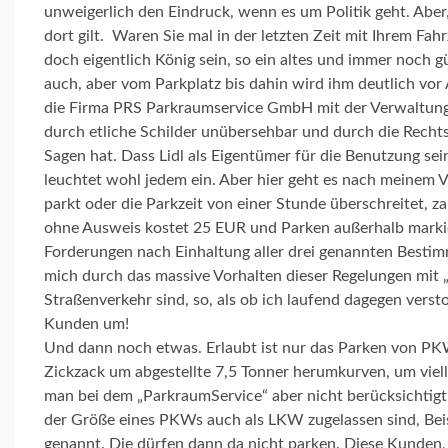
unweigerlich den Eindruck, wenn es um Politik geht. Aber, 
dort gilt. Waren Sie mal in der letzten Zeit mit Ihrem Fah
doch eigentlich König sein, so ein altes und immer noch g
auch, aber vom Parkplatz bis dahin wird ihm deutlich vor 
die Firma PRS Parkraumservice GmbH mit der Verwaltung s
durch etliche Schilder unübersehbar und durch die Rechts
Sagen hat. Dass Lidl als Eigentümer für die Benutzung sei
leuchtet wohl jedem ein. Aber hier geht es nach meinem 
parkt oder die Parkzeit von einer Stunde überschreitet, z
ohne Ausweis kostet 25 EUR und Parken außerhalb markie
Forderungen nach Einhaltung aller drei genannten Bestim
mich durch das massive Vorhalten dieser Regelungen mit „
Straßenverkehr sind, so, als ob ich laufend dagegen versto
Kunden um!
Und dann noch etwas. Erlaubt ist nur das Parken von PK
Zickzack um abgestellte 7,5 Tonner herumkurven, um viell
man bei dem „ParkraumService“ aber nicht berücksichtigt h
der Größe eines PKWs auch als LKW zugelassen sind, Beis
genannt. Die dürfen dann da nicht parken. Diese Kunden,