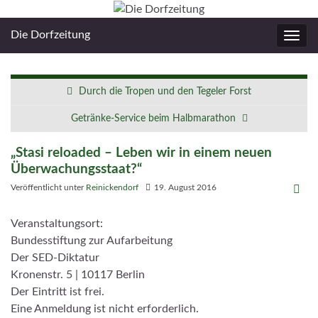
Die Dorfzeitung
Navig
umsc
Durch die Tropen und den Tegeler Forst
Getränke-Service beim Halbmarathon
„Stasi reloaded – Leben wir in einem neuen
Überwachungsstaat?“
Veröffentlicht unter
Reinickendorf
19. August 2016
Veranstaltungsort:
Bundesstiftung zur
Aufarb
eitung
Der SED
-D
iktatur
K
ronenstr. 5 | 10117 Berlin
D
er
E
intritt ist frei.
E
ine
A
nmeldung ist nicht erforderlich.