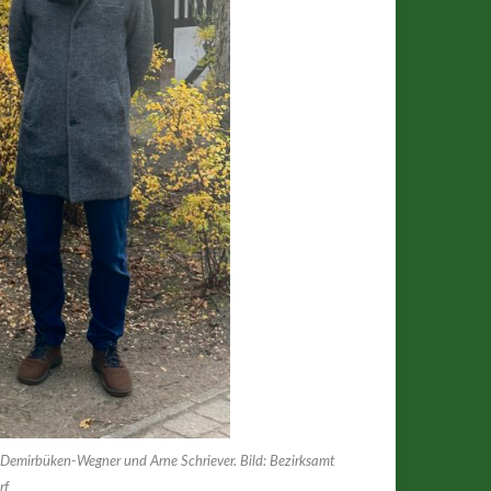
 Demirbüken-Wegner und Arne Schriever. Bild: Bezirksamt
rf