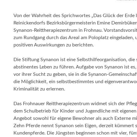
Von der Wahrheit des Sprichwortes „Das Glück der Erde l
Reinickendorfs Bezirksbürgermeisterin Emine Demirbük
Synanon-Reittherapiezentrum in Frohnau. Vorstandsvorsi
zum Rundgang durch das Areal am Poloplatz eingeladen, u
positiven Auswirkungen zu berichten.
Die Stiftung Synanon ist eine Selbsthilfeorganisation, d
abstinentes Leben zu führen. Aufgabe von Synanon ist e
vor ihrer Sucht zu geben, sie in die Synanon-Gemeinscha
die Möglichkeit, ein selbstbestimmtes und eigenverantwo
Kriminalität zu erlernen.
Das Frohnauer Reittherapiezentrum widmet sich der Pfl
dem Schulbetrieb für Kinder und Jugendliche mit eigenen
Angebot sowohl für eigene Bewohner als auch Externe mit
Zehn Pferde nennt Synanon sein Eigen, derzeit kümmert 
Kundenpferde. Die Jüngsten beginnen schon mit vier, fün