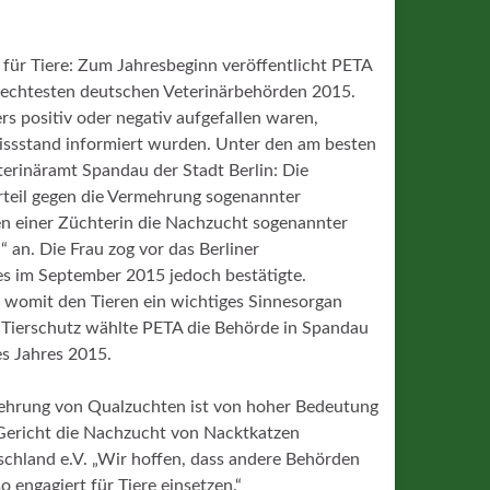
z für Tiere: Zum Jahresbeginn veröffentlicht
PETA
lechtesten deutschen Veterinärbehörden 2015.
rs positiv oder negativ aufgefallen waren,
issstand informiert wurden. Unter den am besten
terinäramt Spandau der Stadt Berlin: Die
teil gegen die Vermehrung sogenannter
ten einer Züchterin die Nachzucht sogenannter
 an. Die Frau zog vor das Berliner
es im September 2015 jedoch bestätigte.
 womit den Tieren ein wichtiges Sinnesorgan
n Tierschutz wählte PETA die Behörde in Spandau
es Jahres 2015.
mehrung von Qualzuchten ist von hoher Bedeutung
 Gericht die Nachzucht von Nacktkatzen
schland e.V. „Wir hoffen, dass andere Behörden
 engagiert für Tiere einsetzen.“