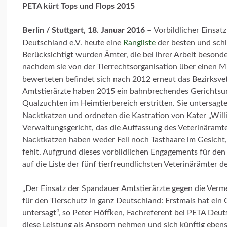
PETA kürt Tops und Flops 2015
Berlin / Stuttgart, 18. Januar 2016 –
Vorbildlicher Einsat
Deutschland e.V. heute eine
Rangliste
der besten und sch
Berücksichtigt wurden Ämter, die bei ihrer Arbeit besonde
nachdem sie von der Tierrechtsorganisation über einen M
bewerteten befindet sich nach 2012 erneut das Bezirksve
Amtstierärzte haben 2015 ein bahnbrechendes Gerichtsur
Qualzuchten im Heimtierbereich erstritten. Sie untersag
Nacktkatzen und ordneten die Kastration von Kater „Willi“
Verwaltungsgericht, das die Auffassung des Veterinäramt
Nacktkatzen haben weder Fell noch Tasthaare im Gesicht,
fehlt. Aufgrund dieses vorbildlichen Engagements für de
auf die Liste der fünf tierfreundlichsten Veterinärämter d
„Der Einsatz der Spandauer Amtstierärzte gegen die Ver
für den Tierschutz in ganz Deutschland: Erstmals hat ein
untersagt“, so Peter Höffken, Fachreferent bei PETA Deut
diese Leistung als Ansporn nehmen und sich künftig ebenso