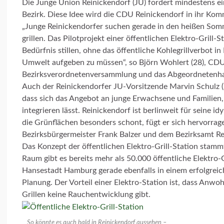
Die Junge Union Reinickendorf (JU) fordert mindestens ein
Bezirk. Diese Idee wird die CDU Reinickendorf in ihr 
„Junge Reinickendorfer suchen gerade in den heißen Somm
grillen. Das Pilotprojekt einer öffentlichen Elektro-Grill-
Bedürfnis stillen, ohne das öffentliche Kohlegrillverbot i
Umwelt aufgeben zu müssen“, so Björn Wohlert (28), CDU
Bezirksverordnetenversammlung und das Abgeordnetenhau
Auch der Reinickendorfer JU-Vorsitzende Marvin Schulz (2
dass sich das Angebot an junge Erwachsene und Familien, öf
integrieren lässt. Reinickendorf ist berlinweit für seine 
die Grünflächen besonders schont, fügt er sich hervorrage
Bezirksbürgermeister Frank Balzer und dem
Bezirksamt Rei
Das Konzept der öffentlichen Elektro-Grill-Station stammt
Raum gibt es bereits mehr als 50.000 öffentliche Elektro-G
Hansestadt Hamburg gerade ebenfalls in einem erfolgreiche
Planung. Der Vorteil einer Elektro-Station ist, dass Anw
Grillen keine Rauchentwicklung gibt.
So könnte es auch bald in Reinickendorf aussehen –