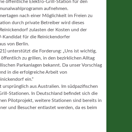
e öffentliche Elektro-Grill-Station für den
Kommunalwahlprogramm aufnehmen.
ertagen nach einer Möglichkeit im Freien zu
Station durch private Betreiber wird dieses
n Reinickendorf zulasten der Kosten und der
-Kandidat für die Reinickendorfer
s von Berlin.
1) unterstützt die Forderung: „Uns ist wichtig,
fentlich zu grillen, in den bezirklichen Alltag
idyllischen Parkanlagen bekannt. Da unser Vorschlag
nd in die erfolgreiche Arbeit von
nickendorf ein.“
 ursprünglich aus Australien. Im südpazifischen
rill-Stationen. In Deutschland befindet sich die
n Pilotprojekt, weitere Stationen sind bereits in
ohner und Besucher entlastet werden, da es beim