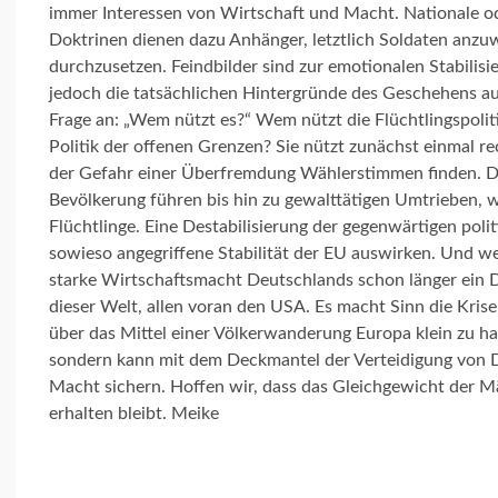
immer Interessen von Wirtschaft und Macht. Nationale ode
Doktrinen dienen dazu Anhänger, letztlich Soldaten anzuw
durchzusetzen. Feindbilder sind zur emotionalen Stabilisi
jedoch die tatsächlichen Hintergründe des Geschehens auf
Frage an: „Wem nützt es?“ Wem nützt die Flüchtlingspoliti
Politik der offenen Grenzen? Sie nützt zunächst einmal re
der Gefahr einer Überfremdung Wählerstimmen finden. D
Bevölkerung führen bis hin zu gewalttätigen Umtrieben, w
Flüchtlinge. Eine Destabilisierung der gegenwärtigen pol
sowieso angegriffene Stabilität der EU auswirken. Und 
starke Wirtschaftsmacht Deutschlands schon länger ein 
dieser Welt, allen voran den USA. Es macht Sinn die Kris
über das Mittel einer Völkerwanderung Europa klein zu ha
sondern kann mit dem Deckmantel der Verteidigung von 
Macht sichern. Hoffen wir, dass das Gleichgewicht der M
erhalten bleibt. Meike