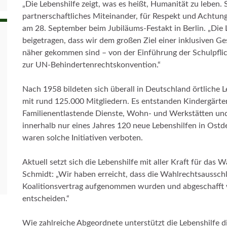
„Die Lebenshilfe zeigt, was es heißt, Humanität zu leben. S
partnerschaftliches Miteinander, für Respekt und Achtun
am 28. September beim Jubiläums-Festakt in Berlin. „Die 
beigetragen, dass wir dem großen Ziel einer inklusiven Ges
näher gekommen sind – von der Einführung der Schulpflich
zur UN-Behindertenrechtskonvention.“
Nach 1958 bildeten sich überall in Deutschland örtliche L
mit rund 125.000 Mitgliedern. Es entstanden Kindergärte
Familienentlastende Dienste, Wohn- und Werkstätten und 
innerhalb nur eines Jahres 120 neue Lebenshilfen in Ost
waren solche Initiativen verboten.
Aktuell setzt sich die Lebenshilfe mit aller Kraft für das 
Schmidt: „Wir haben erreicht, dass die Wahlrechtsaussch
Koalitionsvertrag aufgenommen wurden und abgeschafft w
entscheiden.“
Wie zahlreiche Abgeordnete unterstützt die Lebenshilfe 