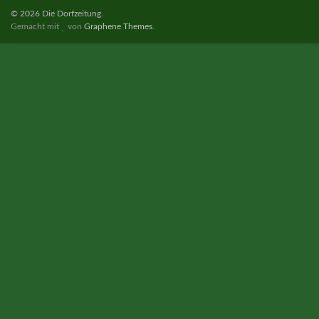
© 2026 Die Dorfzeitung.
Gemacht mit
von
Graphene Themes
.