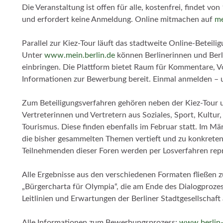
Die Veranstaltung ist offen für alle, kostenfrei, findet vo
und erfordert keine Anmeldung. Online mitmachen auf
me
Parallel zur Kiez-Tour läuft das stadtweite Online-Beteili
Unter
www.mein.berlin.de
können Berlinerinnen und Berl
einbringen. Die Plattform bietet Raum für Kommentare, Vo
Informationen zur Bewerbung bereit. Einmal anmelden – u
Zum Beteiligungsverfahren gehören neben der Kiez-Tour 
Vertreterinnen und Vertretern aus Soziales, Sport, Kultu
Tourismus. Diese finden ebenfalls im Februar statt. Im 
die bisher gesammelten Themen vertieft und zu konkreten
Teilnehmenden dieser Foren werden per Losverfahren rep
Alle Ergebnisse aus den verschiedenen Formaten fließen 
„Bürgercharta für Olympia“, die am Ende des Dialogprozess
Leitlinien und Erwartungen der Berliner Stadtgesellscha
Alle Informationen zum Bewerbungsprozess:
www.berlin