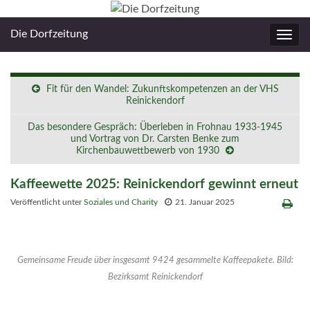
Die Dorfzeitung
Navig
umsc
Fit für den Wandel: Zukunftskompetenzen an der VHS
Reinickendorf
Das besondere Gespräch: Überleben in Frohnau 1933-1945
und Vortrag von Dr. Carsten Benke zum
Kirchenbauwettbewerb von 1930
Kaffeewette 2025: Reinickendorf gewinnt erneut
Veröffentlicht unter
Soziales und Charity
21. Januar 2025
Gemeinsame Freude über insgesamt 9424 gesammelte Kaffeepakete. Bild:
Bezirksamt Reinickendorf