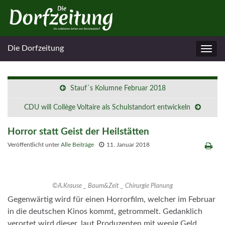
Die Dorfzeitung
Navig
umsc
Stauf´s Kolumne Februar 2018
CDU will Collège Voltaire als Schulstandort entwickeln
Horror statt Geist der Heilstätten
Veröffentlicht unter
Alle Beiträge
11. Januar 2018
©A.Krause _ Baum&Zeit _ Chirurgie Planung
Gegenwärtig wird für einen Horrorfilm, welcher im Februar
in die deutschen Kinos kommt, getrommelt. Gedanklich
verortet wird dieser, laut Produzenten mit wenig Geld