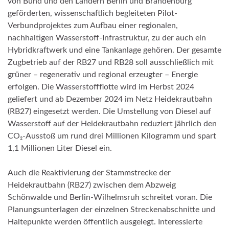
von Bund und den Ländern Berlin und Brandenburg
geförderten, wissenschaftlich begleiteten Pilot-
Verbundprojektes zum Aufbau einer regionalen,
nachhaltigen Wasserstoff-Infrastruktur, zu der auch ein
Hybridkraftwerk und eine Tankanlage gehören. Der gesamte
Zugbetrieb auf der RB27 und RB28 soll ausschließlich mit
grüner – regenerativ und regional erzeugter – Energie
erfolgen. Die Wasserstoffflotte wird im Herbst 2024
geliefert und ab Dezember 2024 im Netz Heidekrautbahn
(RB27) eingesetzt werden. Die Umstellung von Diesel auf
Wasserstoff auf der Heidekrautbahn reduziert jährlich den
CO₂-Ausstoß um rund drei Millionen Kilogramm und spart
1,1 Millionen Liter Diesel ein.
Auch die Reaktivierung der Stammstrecke der
Heidekrautbahn (RB27) zwischen dem Abzweig
Schönwalde und Berlin-Wilhelms­ruh schreitet voran. Die
Planungsunterlagen der einzelnen Streckenabschnitte und
Haltepunkte werden öffentlich ausgelegt. Interessierte