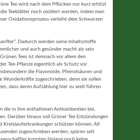
rüne Tee wird nach dem Pflücken nur kurz erhitzt
die Teeblätter noch oxidiert werden, indem man
eser Oxidationsprozess verleiht dem Schwarzen
sanfter“. Dadurch werden seine Inhaltsstoffe
mmlicher und auch gesünder macht als sein
Grünen Tees ist demnach vor allem den
er Tee-Pflanze eigentlich als Schutz vor
insbesondere die Flavonoide, Phenolsäuren und
e Wunderkräfte zugeschrieben, denn sie sollen
zen, dass deren Aufzählung hier zu weit führen
 die in ihm enthaltenen Antioxidantien bei,
den. Darüber hinaus soll Grüner Tee Entzündungen
d Kreislauferkrankungen schützen können. All
ausenden zugeschrieben werden, spüren seit
senschaftler konnten bislang noch keine