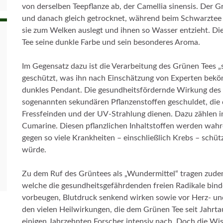
von derselben Teepflanze ab, der Camellia sinensis. Der G
und danach gleich getrocknet, während beim Schwarztee 
sie zum Welken auslegt und ihnen so Wasser entzieht. Di
Tee seine dunkle Farbe und sein besonderes Aroma.
Im Gegensatz dazu ist die Verarbeitung des Grünen Tees „
geschützt, was ihn nach Einschätzung von Experten bekö
dunkles Pendant. Die gesundheitsfördernde Wirkung des 
sogenannten sekundären Pflanzenstoffen geschuldet, die d
Fressfeinden und der UV-Strahlung dienen. Dazu zählen 
Cumarine. Diesen pflanzlichen Inhaltstoffen werden wahr
gegen so viele Krankheiten – einschließlich Krebs – schüt
würde.
Zu dem Ruf des Grüntees als „Wundermittel“ tragen zudem
welche die gesundheitsgefährdenden freien Radikale bin
vorbeugen, Blutdruck senkend wirken sowie vor Herz- un
den vielen Heilwirkungen, die dem Grünen Tee seit Jahrt
einigen Jahrzehnten Forscher intensiv nach. Doch die Wis