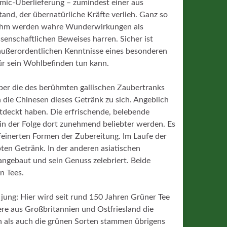
omic-Überlieferung – zumindest einer aus
and, der übernatürliche Kräfte verlieh. Ganz so
h ihm werden wahre Wunderwirkungen als
ssenschaftlichen Beweises harren. Sicher ist
außerordentlichen Kenntnisse eines besonderen
r sein Wohlbefinden tun kann.
über die des berühmten gallischen Zaubertranks
 die Chinesen dieses Getränk zu sich. Angeblich
ntdeckt haben. Die erfrischende, belebende
 in der Folge dort zunehmend beliebter werden. Es
rfeinerten Formen der Zubereitung. Im Laufe der
ten Getränk. In der anderen asiatischen
ngebaut und sein Genuss zelebriert. Beide
n Tees.
 jung: Hier wird seit rund 150 Jahren Grüner Tee
e aus Großbritannien und Ostfriesland die
 als auch die grünen Sorten stammen übrigens