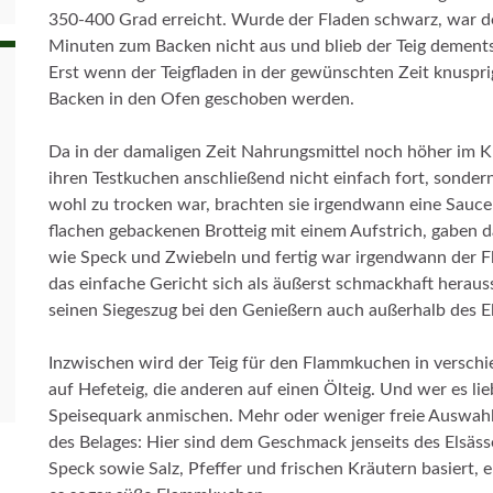
350-400 Grad erreicht. Wurde der Fladen schwarz, war der
Minuten zum Backen nicht aus und blieb der Teig demen
Erst wenn der Teigfladen in der gewünschten Zeit knuspri
Backen in den Ofen geschoben werden.
Da in der damaligen Zeit Nahrungsmittel noch höher im Ku
ihren Testkuchen anschließend nicht einfach fort, sonder
wohl zu trocken war, brachten sie irgendwann eine Sauce
flachen gebackenen Brotteig mit einem Aufstrich, gaben 
wie Speck und Zwiebeln und fertig war irgendwann der F
das einfache Gericht sich als äußerst schmackhaft herau
seinen Siegeszug bei den Genießern auch außerhalb des El
Inzwischen wird der Teig für den Flammkuchen in verschi
auf Hefeteig, die anderen auf einen Ölteig. Und wer es l
Speisequark anmischen. Mehr oder weniger freie Auswah
des Belages: Hier sind dem Geschmack jenseits des Elsäs
Speck sowie Salz, Pfeffer und frischen Kräutern basiert, e