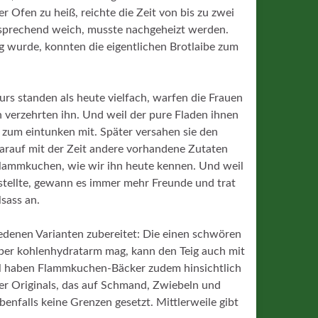
 Ofen zu heiß, reichte die Zeit von bis zu zwei
tsprechend weich, musste nachgeheizt werden.
g wurde, konnten die eigentlichen Brotlaibe zum
rs standen als heute vielfach, warfen die Frauen
n verzehrten ihn. Und weil der pure Fladen ihnen
 zum eintunken mit. Später versahen sie den
darauf mit der Zeit andere vorhandene Zutaten
lammkuchen, wie wir ihn heute kennen. Und weil
sstellte, gewann es immer mehr Freunde und trat
sass an.
edenen Varianten zubereitet: Die einen schwören
ieber kohlenhydratarm mag, kann den Teig auch mit
l haben Flammkuchen-Bäcker zudem hinsichtlich
ser Originals, das auf Schmand, Zwiebeln und
benfalls keine Grenzen gesetzt. Mittlerweile gibt