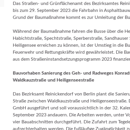
Das Straßen- und Grünflächenamt des Bezirksamtes Reini
bis zum 29. September
2023 die Fahrbahn in Asphaltbauw
Grund der Baumaßnahme kommt es zur Umleitung der Bus
Während der Baumaßnahme fahren die Busse über die Hei
Habichtstraße, Spechtstraße, Sperberstraße, Sandhauser 
Heiligensee erreichen zu können, ist der Umstieg in die Bu
Feuerwehr und Rettungskräfte wird gewährleistet. Die B
aus dem Straßeninstandsetzungsprogramm 2023 finanzier
Bauvorhaben Sanierung des Geh- und Radweges Konradsh
Waldkauzstraße und Heiligenseestraße
Das Bezirksamt Reinickendorf von Berlin plant die Sani
Straße zwischen Waldkauzstraße und Heiligenseestraße. 
GmbH ausgeführt und soll voraussichtlich in der 32. Ka
September 2023 andauern. Die Arbeiten werden, unter Vo
vier Bauabschnitten durchgeführt. Die Zufahrt zum Tegele
aufrechterhalten werden. Die fußläufige Zugänglichkeit z