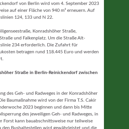
ckendorf von Berlin wird vom 4. September
2023
eise auf einer Fläche von 940 m² erneuern. Auf
linien 124, 133 und N 22.
ligenseestraße, Konradshöher Straße,
Straße und Falkenplatz. Um die Straße Alt-
slinie 234 erforderlich. Die Zufahrt für
aukosten betragen rund 118.445 Euro und werden
t.
öher Straße in Berlin-Reinickendorf zwischen
erung des Geh- und Radweges in der Konradshöher
Die Baumaßnahme wird von der Firma T.S. Cakir
lenderwoche 2023 beginnen und dann bis Mitte
llsperrung des jeweiligen Geh- und Radweges, in
r Forst kann bauabschnittsweise nur teilweise
u den Bushaltestellen wird gewährleistet und die