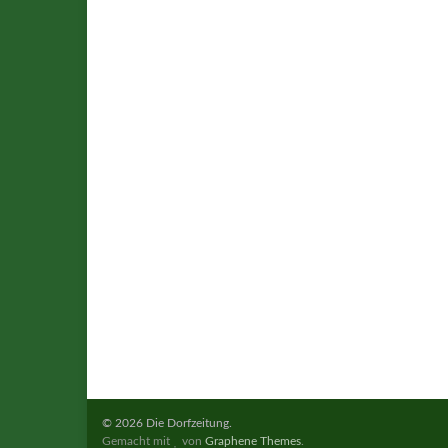
© 2026 Die Dorfzeitung.
Gemacht mit
von
Graphene Themes
.