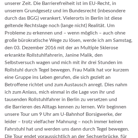
unserer Zeit. Die Barrierefreiheit ist im EU-Recht, in
unserem Grundgesetz und im Bundesrecht (inbesondere
durch das BGG) verankert. Vielerorts in Berlin ist diese
geltende Rechtslage noch (lange nicht) Realität. Um
Probleme zu erkennen und – wenn möglich – auch ohne
große bürokratische Wege zu lösen, werde ich am Samstag,
den 03. Dezember 2016 mit der an Multiple Sklerose
erkrankte
Rollstuhlfahrerin, Janine Malik, den
Selbstversuch wagen
und mich mit ihr drei Stunden im
Rollstuhl durch Tegel bewegen. Frau Malik hat vor kurzem
eine Gruppe ins Leben gerufen, die sich gezielt an
Betroffene richtet und zum Austausch anregt. Dies nahm
ich zum Anlass, mich einmal in die Lage von ihr und
tausenden Rollstuhlfahrer in Berlin zu versetzen und
die
Barrieren des Alltags kennen zu lernen
. Wir beginnen
unsere Tour um 9 Uhr am U-Bahnhof Borsigwerke, der
leider – trotz vielfacher Mahnung – noch immer keinen
Fahrstuhl hat und werden uns dann durch Tegel bewegen.
Die Tour endet voraussichtlich an der Sechserbrücke, für