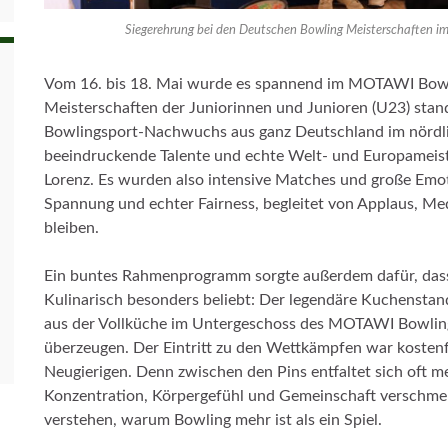
Siegerehrung bei den Deutschen Bowling Meisterschaften im
Vom 16. bis 18. Mai wurde es spannend im MOTAWI Bowli
Meisterschaften der Juniorinnen und Junioren (U23) stande
Bowlingsport-Nachwuchs aus ganz Deutschland im nördli
beeindruckende Talente und echte Welt- und Europameist
Lorenz. Es wurden also intensive Matches und große Emoti
Spannung und echter Fairness, begleitet von Applaus, M
bleiben.
Ein buntes Rahmenprogramm sorgte außerdem dafür, dass
Kulinarisch besonders beliebt: Der legendäre Kuchenstan
aus der Vollküche im Untergeschoss des MOTAWI Bowlin
überzeugen. Der Eintritt zu den Wettkämpfen war kostenfr
Neugierigen. Denn zwischen den Pins entfaltet sich oft me
Konzentration, Körpergefühl und Gemeinschaft verschmel
verstehen, warum Bowling mehr ist als ein Spiel.