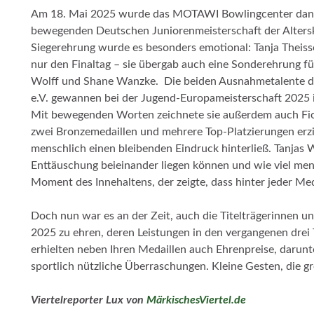
Am 18. Mai 2025 wurde das MOTAWI Bowlingcenter dann
bewegenden Deutschen Juniorenmeisterschaft der Altersk
Siegerehrung wurde es besonders emotional: Tanja Theiss
nur den Finaltag – sie übergab auch eine Sonderehrung f
Wolff und Shane Wanzke. Die beiden Ausnahmetalente d
e.V. gewannen bei der Jugend-Europameisterschaft 2025 in
Mit bewegenden Worten zeichnete sie außerdem auch Fion
zwei Bronzemedaillen und mehrere Top-Platzierungen erzie
menschlich einen bleibenden Eindruck hinterließ. Tanjas
Enttäuschung beieinander liegen können und wie viel men
Moment des Innehaltens, der zeigte, dass hinter jeder Me
Doch nun war es an der Zeit, auch die Titelträgerinnen u
2025 zu ehren, deren Leistungen in den vergangenen drei
erhielten neben Ihren Medaillen auch Ehrenpreise, darun
sportlich nützliche Überraschungen. Kleine Gesten, die 
Viertelreporter Lux von
MärkischesViertel.de