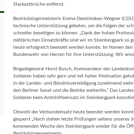
Starkastbrüche entfernt.
Bezirksbürgermeisterin Emine Demirbüken-Wegner (CDU)
technische Unterstützung gebeten, um die Folgen der sch
schneller beseitigen zu können. „Dank der hohen Professio
militärischen Einsatzkräfte sind wir im Steinbergpark so
heute erfolgreich beendet werden konnte. Im Namen den 
Bundeswehr von Herzen für ihre Unterstützung. Wir wissen
Brigadegeneral Horst Busch, Kommandeur des Landeskom
Soldaten haben sehr gern und mit hoher Motivation geho
in der Landes- und Bündnisverteidigung zunehmend mehr
den Berliner Senat und die Bezirke weiterhin.“ Das Land
Soldaten beim Amtshilfeeinsatz im Steinbergpark koordini
Obwohl der Verbundeinsatz heute beendet werden konnte, b
gesperrt „Noch stehen letzte Prüfungen seitens unseres S
kommenden Woche den Steinbergpark wieder für die Öffen
Bezirksbürgermeisterin.