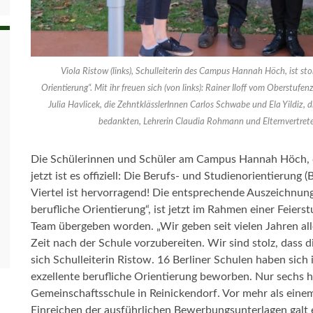
Viola Ristow (links), Schulleiterin des Campus Hannah Höch, ist stolz
Orientierung“. Mit ihr freuen sich (von links): Rainer Iloff vom Oberstufen
Julia Havlicek, die ZehntklässlerInnen Carlos Schwabe und Ela Yildiz, 
bedankten, Lehrerin Claudia Rohmann und Elternvertret
Die Schülerinnen und Schüler am Campus Hannah Höch, da
jetzt ist es offiziell: Die Berufs- und Studienorientieru
Viertel ist hervorragend! Die entsprechende Auszeichnung,
berufliche Orientierung“, ist jetzt im Rahmen einer Feier
Team übergeben worden. „Wir geben seit vielen Jahren all
Zeit nach der Schule vorzubereiten. Wir sind stolz, dass
sich Schulleiterin Ristow. 16 Berliner Schulen haben sich
exzellente berufliche Orientierung beworben. Nur sechs h
Gemeinschaftsschule in Reinickendorf. Vor mehr als ein
Einreichen der ausführlichen Bewerbungsunterlagen galt 