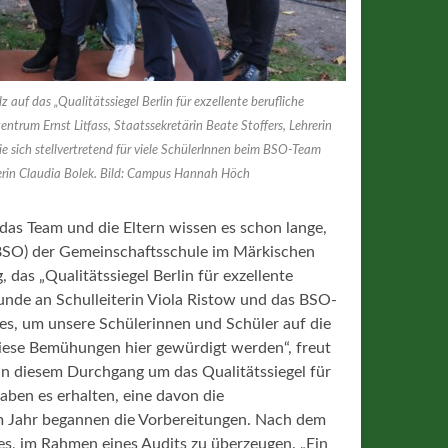
 auf das „Qualitätssiegel Berlin für exzellente berufliche
zentrum Ernst Litfass, Staatssekretärin Beate Stoffers, Lehrerin
die sich stellvertretend für viele SchülerInnen beim BSO-Team
erin Claudia Bolek. Bild: Campus Hannah Höch
s Team und die Eltern wissen es schon lange,
ng (BSO) der Gemeinschaftsschule im Märkischen
 das „Qualitätssiegel Berlin für exzellente
stunde an Schulleiterin Viola Ristow und das BSO-
es, um unsere Schülerinnen und Schüler auf die
 diese Bemühungen hier gewürdigt werden“, freut
 in diesem Durchgang um das Qualitätssiegel für
aben es erhalten, eine davon die
em Jahr begannen die Vorbereitungen. Nach dem
es, im Rahmen eines Audits zu überzeugen. „Ein