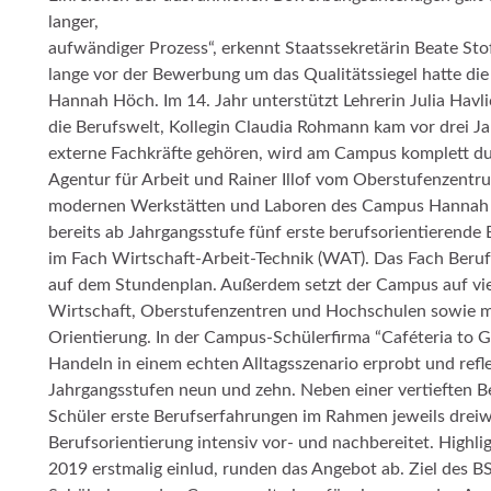
langer,
aufwändiger Prozess“, erkennt Staatssekretärin Beate Stof
lange vor der Bewerbung um das Qualitätssiegel hatte d
Hannah Höch. Im 14. Jahr unterstützt Lehrerin Julia Havli
die Berufswelt, Kollegin Claudia Rohmann kam vor drei 
externe Fachkräfte gehören, wird am Campus komplett dur
Agentur für Arbeit und Rainer Illof vom Oberstufenzentrum
modernen Werkstätten und Laboren des Campus Hannah 
bereits ab Jahrgangsstufe fünf erste berufsorientierende
im Fach Wirtschaft-Arbeit-Technik (WAT). Das Fach Beru
auf dem Stundenplan. Außerdem setzt der Campus auf viel
Wirtschaft, Oberstufenzentren und Hochschulen sowie mit
Orientierung. In der Campus-Schülerfirma “Caféteria to G
Handeln in einem echten Alltagsszenario erprobt und ref
Jahrgangsstufen neun und zehn. Neben einer vertieften B
Schüler erste Berufserfahrungen im Rahmen jeweils dreiw
Berufsorientierung intensiv vor- und nachbereitet. Highl
2019 erstmalig einlud, runden das Angebot ab. Ziel des BS