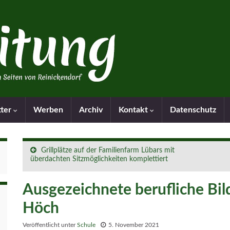
tter
Werben
Archiv
Kontakt
Datenschutz
Grillplätze auf der Familienfarm Lübars mit
überdachten Sitzmöglichkeiten komplettiert
Ausgezeichnete berufliche B
Höch
Veröffentlicht unter
Schule
5. November 2021