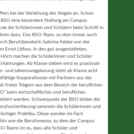
fers bei der Verleihung des Siegels an. Schon
ie BSO eine besondere Stellung am Campus
cek die Schülerinnen und Schülern beim Schritt in
Jahren dazu. Das BSO-Team, zu dem immer auch
ch Berufsberaterin Sabrina Felske von der
 Ernst Litfass. In den gut ausgestatteten,
Höch machen die Schülerinnen und Schüler
 Erfahrungen. Ab Klasse sieben wird es praxisnah
fs- und Lebenswegplanung steht ab Klasse acht
fältige Kooperationen mit Partnern aus der
 freien Trägern aus dem Bereich der beruflichen
O” kann wirtschaftliches und berufliches
lektiert werden. Schwerpunkt der BSO bilden die
erufsorientierung sammeln die Schülerinnen und
öchiger Praktika. Diese werden im Fach
ights wie die Berufsmesse, zu dem der Campus
O-Teams ist es, dass alle Schüler und