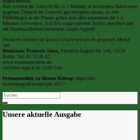
abgeschmeckt.
Nun werden die Gnocchi für ca 2 Minuten in kochendes Salzwasser
gegeben. Danach die Gnocchi gut abtropfen lassen, zu den
Pfifferlingen in die Pfanne geben und alles zusammen für 1-2
Minuten schwenken. Auf den vorgewärmten Tellern anrichten und
mit Parmesanflocken bestreuen. Guten Appetit!
Probieren können Sie dieses Gericht bei uns im gesamten Monat
Juli.
Ristorante Trattoria Siena
, Friedrich-Engels-Str. 149, 13158
Berlin. Tel. 41 72 09 42.
www.restaurant-siena.de.
Geöffnet täglich ab 12:00 Uhr.
Permanentlink zu diesem Beitrag:
https://die-
dorfzeitung.de/rezept-juli-2017/
Search
for:
Unsere aktuelle Ausgabe