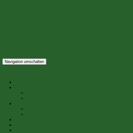
Navigation umschalten
Die Dorfzeitung
Startseite
Kleinanzeigen
Kleinanzeige aufgeben
Kleinanzeige korrigieren/löschen
Abo / Newsletter
E-Mail-Abo (Newsletter)
Abo per Post
Werben
Archiv
Kontakt