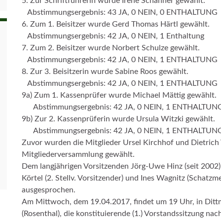
5. Zur Schriftführerin wurde Irene Schanner gewählt.
Abstimmungsergebnis: 43 JA, 0 NEIN, 0 ENTHALTUNG
6. Zum 1. Beisitzer wurde Gerd Thomas Härtl gewählt.
Abstimmungsergebnis: 42 JA, 0 NEIN, 1 Enthaltung
7. Zum 2. Beisitzer wurde Norbert Schulze gewählt.
Abstimmungsergebnis: 42 JA, 0 NEIN, 1 ENTHALTUNG
8. Zur 3. Beisitzerin wurde Sabine Roos gewählt.
Abstimmungsergebnis: 42 JA, 0 NEIN, 1 ENTHALTUNG
9a) Zum 1. Kassenprüfer wurde Michael Mättig gewählt.
Abstimmungsergebnis: 42 JA, 0 NEIN, 1 ENTHALTUN
9b) Zur 2. Kassenprüferin wurde Ursula Witzki gewählt.
Abstimmungsergebnis: 42 JA, 0 NEIN, 1 ENTHALTUN
Zuvor wurden die Mitglieder Ursel Kirchhof und Dietrich
Mitgliederversammlung gewählt.
Dem langjährigen Vorsitzenden Jörg-Uwe Hinz (seit 2002)
Körtel (2. Stellv. Vorsitzender) und Ines Wagnitz (Schatzm
ausgesprochen.
Am Mittwoch, dem 19.04.2017, findet um 19 Uhr, in Ditt
(Rosenthal), die konstituierende (1.) Vorstandssitzung na