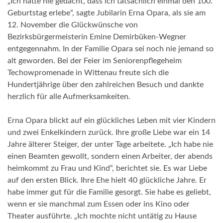
„Ich hätte nie gedacht, dass ich tatsächlich einmal den 100.
Geburtstag erlebe“, sagte Jubilarin Erna Opara, als sie am
12. November die Glückwünsche von
Bezirksbürgermeisterin Emine Demirbüken-Wegner
entgegennahm. In der Familie Opara sei noch nie jemand so
alt geworden. Bei der Feier im Seniorenpflegeheim
Techowpromenade in Wittenau freute sich die
Hundertjährige über den zahlreichen Besuch und dankte
herzlich für alle Aufmerksamkeiten.
Erna Opara blickt auf ein glückliches Leben mit vier Kindern
und zwei Enkelkindern zurück. Ihre große Liebe war ein 14
Jahre älterer Steiger, der unter Tage arbeitete. „Ich habe nie
einen Beamten gewollt, sondern einen Arbeiter, der abends
heimkommt zu Frau und Kind“, berichtet sie. Es war Liebe
auf den ersten Blick. Ihre Ehe hielt 40 glückliche Jahre. Er
habe immer gut für die Familie gesorgt. Sie habe es geliebt,
wenn er sie manchmal zum Essen oder ins Kino oder
Theater ausführte. „Ich mochte nicht untätig zu Hause