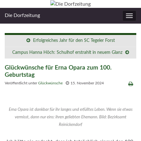
Die Dorfzeitung
Navig
umsc
Erfolgreiches Jahr für den SC Tegeler Forst
Campus Hanna Höch: Schulhof erstrahlt in neuem Glanz
Glückwünsche für Erna Opara zum 100.
Geburtstag
Veröffentlicht unter
Glückwünsche
15. November 2024
Erna Opara ist dankbar für ihr langes und erfülltes Leben. Wenn sie etwas
vermisst, dann nur eins: ihren geliebten Ehemann. Bild: Bezirksamt
Reinickendorf