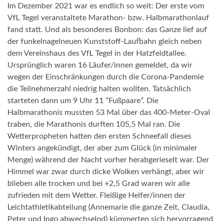
Im Dezember 2021 war es endlich so weit: Der erste vom
VfL Tegel veranstaltete Marathon- bzw. Halbmarathonlauf
fand statt. Und als besonderes Bonbon: das Ganze lief auf
der funkelnagelneuen Kunststoff-Laufbahn gleich neben
dem Vereinshaus des VfL Tegel in der Hatzfeldtallee.
Ursprünglich waren 16 Läufer/innen gemeldet, da wir
wegen der Einschränkungen durch die Corona-Pandemie
die Teilnehmerzahl niedrig halten wollten. Tatsächlich
starteten dann um 9 Uhr 11 ”Fußpaare”. Die
Halbmarathonis mussten 53 Mal über das 400-Meter-Oval
traben, die Marathonis durften 105,5 Mal ran. Die
Wetterpropheten hatten den ersten Schneefall dieses
Winters angekündigt, der aber zum Glück (in minimaler
Menge) während der Nacht vorher herabgerieselt war. Der
Himmel war zwar durch dicke Wolken verhängt, aber wir
blieben alle trocken und bei +2,5 Grad waren wir alle
zufrieden mit dem Wetter. Fleißige Helfer/innen der
Leichtathletikabteilung (Annemarie die ganze Zeit, Claudia,
Peter und Ingo abwechselnd) kümmerten sich hervorragend