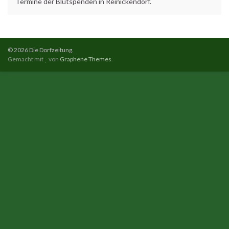
Termine der Blutspenden in Reinickendorf.
© 2026 Die Dorfzeitung.
Gemacht mit
von
Graphene Themes
.