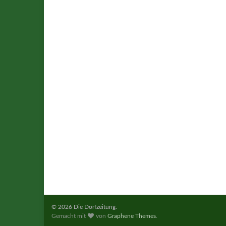
© 2026 Die Dorfzeitung.
Gemacht mit
von
Graphene Themes
.