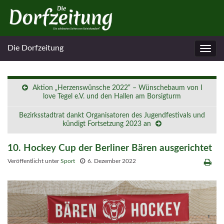
Die Dorfzeitung
Navig
umsc
Aktion „Herzenswünsche 2022“ – Wünschebaum von I
love Tegel e.V. und den Hallen am Borsigturm
Bezirksstadtrat dankt Organisatoren des Jugendfestivals und
kündigt Fortsetzung 2023 an
10. Hockey Cup der Berliner Bären ausgerichtet
Veröffentlicht unter
Sport
6. Dezember 2022